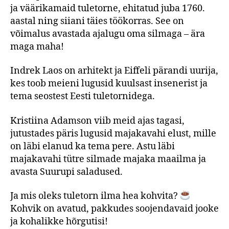
ja väärikamaid tuletorne, ehitatud juba 1760.
aastal ning siiani täies töökorras. See on
võimalus avastada ajalugu oma silmaga – ära
maga maha!
Indrek Laos on arhitekt ja Eiffeli pärandi uurija,
kes toob meieni lugusid kuulsast insenerist ja
tema seostest Eesti tuletornidega.
Kristiina Adamson viib meid ajas tagasi,
jutustades päris lugusid majakavahi elust, mille
on läbi elanud ka tema pere. Astu läbi
majakavahi tütre silmade majaka maailma ja
avasta Suurupi saladused.
Ja mis oleks tuletorn ilma hea kohvita?
Kohvik on avatud, pakkudes soojendavaid jooke
ja kohalikke hõrgutisi!