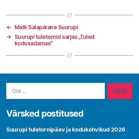
←
Matk Salapärane Suurupi
→
Suurupi tuletornid sarjas „Tuled
kodusadamas“
Search
for:
Värsked postitused
Suurupi tuletornipäev ja kodukohvikud 2026