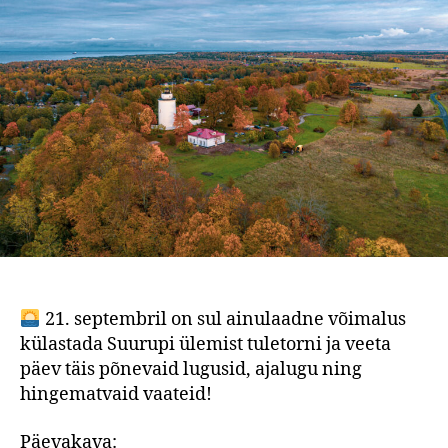
21. septembril on sul ainulaadne võimalus
külastada Suurupi ülemist tuletorni ja veeta
päev täis põnevaid lugusid, ajalugu ning
hingematvaid vaateid!
Päevakava: