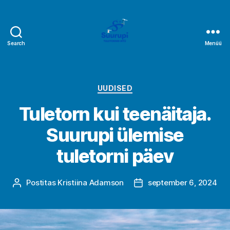
Search
Menüü
Suurupi
tuletornid
Rubriigid
UUDISED
Tuletorn kui teenäitaja.
Suurupi ülemise
tuletorni päev
Postitas
Kristiina Adamson
september 6, 2024
Postituse
Postituse
autor
kuupäev